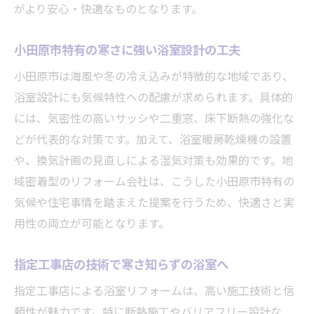
がより安心・快適なものとなります。
へ
家族が満足する浴室リフォーム総まとめ
小田原市特有の寒さに強い浴室設計の工夫
快適で安心な浴室空間をつくる総合ガイド
小田原市は海風や冬の冷え込みが特徴的な地域であり、
リフォーム後も続く浴室の快適さと安心感
浴室設計にも気候特性への配慮が求められます。具体的
小田原市で浴室リフォームを成功させる秘
には、気密性の高いサッシや二重窓、床下断熱の強化な
訣
どが代表的な対策です。加えて、浴室暖房乾燥機の設置
や、換気計画の見直しによる湿気対策も効果的です。地
域密着型のリフォーム会社は、こうした小田原市特有の
気候や住宅事情を踏まえた提案を行うため、快適さと実
用性の両立が可能となります。
指定工事店の技術で寒さ知らずの浴室へ
指定工事店による浴室リフォームは、高い施工技術と信
頼性が魅力です。特に断熱施工やバリアフリー設計な