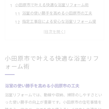
小田原市で叶える快適な浴室リフォーム術
浴室の使い勝手を高める小田原市の工夫
指定工事店による安心な浴室リフォーム提
案
小田原市の気候に配慮した浴室リフォーム
実例
朝倉風呂も参考に快適な浴室空間を実現
小田原市で叶える快適な浴室リフ
家族みんなが満足する浴室リフォームの秘
ォーム術
訣
浴室リフォームで暮らしが変わる理由と効
果
浴室の使い勝手を高める小田原市の工夫
浴室の寒さ対策に有効なリフォームの選び方
浴室リフォームでは、動線や収納、掃除のしやすさとい
浴室の断熱性を高めるためのリフォーム方
った使い勝手の向上が重要です。小田原市の住宅事情を
法