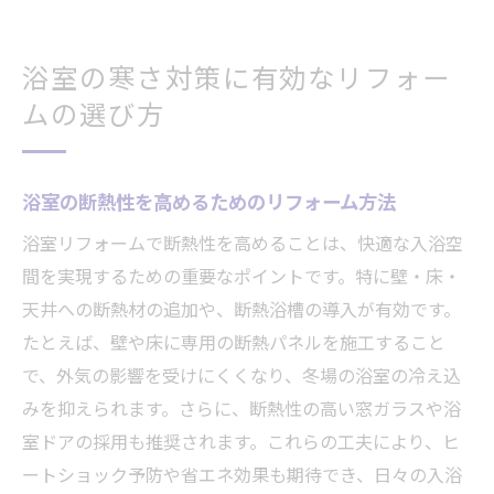
小田原市の指定工事店の選び方と比較ポイ
ント
浴室の寒さ対策に有効なリフォー
朝倉風呂を含めた施工事例から学ぶ成功法
ムの選び方
則
浴室リフォームの進め方と注意点を徹底解
浴室の断熱性を高めるためのリフォーム方法
説
快適な浴室を実現するためのチェックリス
浴室リフォームで断熱性を高めることは、快適な入浴空
ト
間を実現するための重要なポイントです。特に壁・床・
天井への断熱材の追加や、断熱浴槽の導入が有効です。
浴室リフォーム後の満足度を高める工夫
たとえば、壁や床に専用の断熱パネルを施工すること
小田原市で理想の浴室を手に入れるためのまと
で、外気の影響を受けにくくなり、冬場の浴室の冷え込
め
みを抑えられます。さらに、断熱性の高い窓ガラスや浴
浴室リフォームのポイントを小田原市で実
室ドアの採用も推奨されます。これらの工夫により、ヒ
践
ートショック予防や省エネ効果も期待でき、日々の入浴
指定工事店と朝倉風呂の活用で理想の浴室