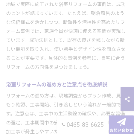
地域で実際に施工された浴室リフォームの事例は、成功
のヒントが詰まっています。たとえば、朝倉風呂のよう
な伝統様式を活かしつつ、断熱性や清掃性を高めたリフ
ォーム事例では、家族全員が快適に使える空間が実現し
ています。成功法則として、既存の良さを残しながら新
しい機能を取り入れ、使い勝手とデザイン性を両立させ
ることが重要です。具体的な事例を参考に、自宅に合う
リフォームの方向性を見つけましょう。
浴室リフォームの進め方と注意点を徹底解説
リフォームの進め方は、現地調査からプラン作成、見積
もり確認、工事開始、引き渡しという流れが一般的で
す。注意点は、工事中の生活動線の確保や、必要な設備
の選定、工事期間中の安全対策です。また、予期せぬ追
0465-83-6625
お問い合わせ
加工事が発生しやすいため、事前にリスクや追加費用に