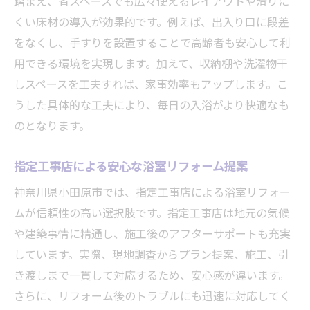
踏まえ、省スペースでも広々使えるレイアウトや滑りに
小田原市特有の寒さに強い浴室設計の工夫
くい床材の導入が効果的です。例えば、出入り口に段差
をなくし、手すりを設置することで高齢者も安心して利
指定工事店の技術で寒さ知らずの浴室へ
用できる環境を実現します。加えて、収納棚や洗濯物干
浴室リフォームで冬も快適な入浴習慣を実
しスペースを工夫すれば、家事効率もアップします。こ
現
うした具体的な工夫により、毎日の入浴がより快適なも
朝倉風呂の知恵を生かした暖かい浴室リフ
のとなります。
ォーム
寒い季節も安心な浴室のためのリフォーム
指定工事店による安心な浴室リフォーム提案
選び
神奈川県小田原市では、指定工事店による浴室リフォー
バリアフリーな浴室へと進化する秘訣を解説
ムが信頼性の高い選択肢です。指定工事店は地元の気候
浴室のバリアフリー化で家族の安心を守る
や建築事情に精通し、施工後のアフターサポートも充実
方法
しています。実際、現地調査からプラン提案、施工、引
小田原市で叶える安全な浴室リフォーム事
き渡しまで一貫して対応するため、安心感が違います。
例
さらに、リフォーム後のトラブルにも迅速に対応してく