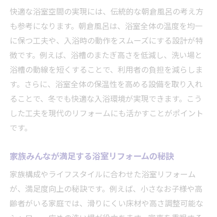
浴室の省エネ改修で家計と環境にやさしく
快適な浴室空間の実現には、伝統的な朝倉風呂の考え方
家族構成に合わせた浴室リフォームのポイント
も参考になります。朝倉風呂は、浴室全体の温度を均一
家族のライフスタイルに合う浴室リフォー
に保つ工夫や、入浴時の動作をスムーズにする設計が特
ム術
徴です。例えば、浴槽のまたぎ高さを低減し、洗い場と
浴槽の動線を短くすることで、利用者の負担を減らしま
小田原市で選ばれる多世代対応の浴室設計
す。さらに、浴室全体の保温性を高める設備を取り入れ
指定工事店が提案する家族向け浴室プラン
ることで、冬でも快適な入浴環境が実現できます。こう
小さなお子様や高齢者にも安心な浴室リフ
した工夫を現代のリフォームにも活かすことがポイント
ォーム
です。
朝倉風呂発想の家族思いな浴室空間づくり
家族構成の変化に強い浴室リフォームの工
家族みんなが満足する浴室リフォームの秘訣
夫
家族構成やライフスタイルに合わせた浴室リフォーム
安心して相談できる地域密着型リフォームの魅
が、満足度向上の秘訣です。例えば、小さなお子様や高
力
齢者がいる家庭では、滑りにくい床材や高さ調整可能な
指定工事店による安心の浴室リフォーム相