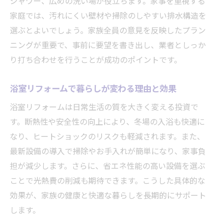
シャワー、広めの洗い場が役立ちます。家事を重視する
談
家庭では、汚れにくい壁材や掃除のしやすい排水構造を
地域密着型の浴室リフォームは信頼性が違
選ぶとよいでしょう。家族全員の意見を反映したプラン
う
ニングが重要で、事前に要望を書き出し、業者としっか
小田原市の実績豊富な浴室リフォーム業者
り打ち合わせを行うことが成功のポイントです。
の特徴
浴室リフォームで暮らしが変わる理由と効果
朝倉風呂も参考になる地元相談のメリット
浴室リフォームは日常生活の質を大きく変える投資で
浴室リフォーム後のサポート体制を重視し
す。断熱性や安全性の向上により、冬場の入浴も快適に
よう
なり、ヒートショックのリスクも軽減されます。また、
地域密着型ならではの浴室リフォーム体験
最新設備の導入で掃除やお手入れが簡単になり、家事負
談
担が減少します。さらに、省エネ性能の高い設備を選ぶ
浴室リフォームを成功させるための実践ノウハ
ことで光熱費の削減も期待できます。こうした具体的な
ウ
効果が、家族の健康と快適な暮らしを長期的にサポート
浴室リフォーム計画の立て方と失敗しない
します。
コツ