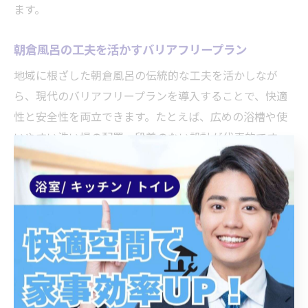
ます。
朝倉風呂の工夫を活かすバリアフリープラン
地域に根ざした朝倉風呂の伝統的な工夫を活かしなが
ら、現代のバリアフリープランを導入することで、快適
性と安全性を両立できます。たとえば、広めの浴槽や使
いやすい洗い場の配置、段差のない設計が代表的です。
伝統の良さを残しつつ、現代の設備と融合させたバリア
フリープランは、小田原市ならではの浴室リフォームの
新しい形です。
浴室リフォームで将来も安心な住まいを目指す
浴室リフォームは、将来のライフステージ変化にも対応
できる住まいづくりの一環です。例えば、家族構成や年
齢に応じて使いやすさを見直し、バリアフリー化や省エ