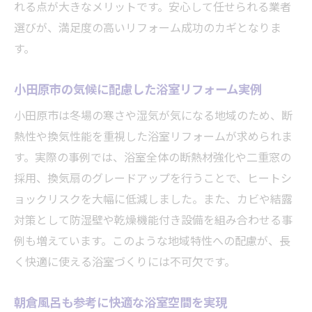
指定工事店が提案する段差解消の浴室改修
れる点が大きなメリットです。安心して任せられる業者
高齢者にやさしい浴室リフォームのポイン
選びが、満足度の高いリフォーム成功のカギとなりま
ト
す。
朝倉風呂の工夫を活かすバリアフリープラ
小田原市の気候に配慮した浴室リフォーム実例
ン
浴室リフォームで将来も安心な住まいを目
小田原市は冬場の寒さや湿気が気になる地域のため、断
指す
熱性や換気性能を重視した浴室リフォームが求められま
す。実際の事例では、浴室全体の断熱材強化や二重窓の
省エネ設備で実現する浴室の快適空間作り
採用、換気扇のグレードアップを行うことで、ヒートシ
浴室リフォームで省エネ性能を高める設備
ョックリスクを大幅に低減しました。また、カビや結露
選び
対策として防湿壁や乾燥機能付き設備を組み合わせる事
小田原市の住宅で選ばれる省エネ浴室事例
例も増えています。このような地域特性への配慮が、長
指定工事店おすすめの最新省エネ浴室設備
く快適に使える浴室づくりには不可欠です。
朝倉風呂の省エネ工夫で光熱費を削減
省エネ浴室リフォームで快適な毎日を実現
朝倉風呂も参考に快適な浴室空間を実現