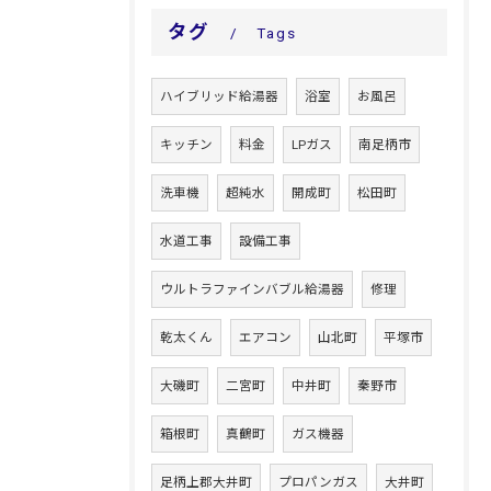
タグ
Tags
ハイブリッド給湯器
浴室
お風呂
キッチン
料金
LPガス
南足柄市
洗車機
超純水
開成町
松田町
水道工事
設備工事
ウルトラファインバブル給湯器
修理
お問い合わせはこちら
乾太くん
エアコン
山北町
平塚市
大磯町
二宮町
中井町
秦野市
箱根町
真鶴町
ガス機器
足柄上郡大井町
プロパンガス
大井町