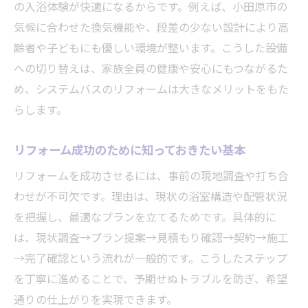
の入浴体験が快適になるからです。例えば、小田原市の
浴室リフォームなら知っておきたい基礎知識
気候に合わせた換気機能や、段差の少ない設計により高
リフォームの基礎を押さえて失敗を防ぐ方
齢者や子どもにも優しい環境が整います。こうした設備
法
への切り替えは、家族全員の健康や安心にもつながるた
システムバス導入前に知るべき工事内容と
め、システムバスのリフォームは大きなメリットをもた
は
らします。
在来浴室からリフォームする際の注意点
リフォーム費用の目安や抑えるポイント解
リフォーム成功のために知っておきたい基本
説
リフォームを成功させるには、事前の現地調査や打ち合
耐用年数やリフォーム時期を見極めるコツ
わせが不可欠です。理由は、現状の浴室構造や配管状況
ショールーム活用で得られる最新情報まと
を把握し、最適なプランを立てるためです。具体的に
め
は、現状調査→プラン提案→見積もり確認→契約→施工
→完了確認という流れが一般的です。こうしたステップ
最新設備で叶える理想のシステムバス体験
を丁寧に進めることで、予期せぬトラブルを防ぎ、希望
リフォームで実現する快適な浴室設備の選
通りの仕上がりを実現できます。
び方