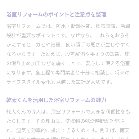
乾太くんなど人気設備を取り入れるメリッ
浴室リフォームのポイントと注意点を整理
ト
浴室リフォームでは、防水・断熱性能、換気設備、動線
システムバス最新機能が暮らしを豊かにす
設計が重要なポイントです。なぜなら、これらをおろそ
る理由
かにすると、カビや結露、使い勝手の悪さが生じやすく
リフォーム時の設備比較と選定ポイントを
なるからです。たとえば、段差解消や手すりの設置、床
紹介
の滑り止め加工などを施すことで、安心して使える浴室
浴室リフォームで重視したい断熱・清掃性
になります。各工程で専門業者と十分に相談し、将来の
の工夫
ライフスタイル変化も見越した設計が大切です。
ショールームで体感する最新システムバス
の魅力
乾太くんを活用した浴室リフォームの魅力
暮らしを豊かにするリフォーム成功の秘訣
乾太くんの導入は、浴室リフォームで大きな利便性をも
リフォーム計画で大切なヒアリングと提案
たらします。その理由は、洗濯物の乾燥時間が短縮さ
力
れ、湿気を効率的に排出できるためです。例えば、雨天
信頼できる業者選びのチェックポイント解