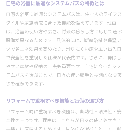
費用や工期比較で見えてくる業者選びのコ
自宅の浴室に最適なシステムバスの特徴とは
ツ
自宅の浴室に最適なシステムバスは、住む人のライフス
施工内容ごとの費用・期間の違いを詳しく
タイルや家族構成に合った機能を備えています。理由
解説
は、浴室の使い方や広さ、将来の暮らし方に応じて選ぶ
ショールーム相談で得られる見積もりのポ
設備が異なるためです。具体的には、断熱浴槽や保温フ
イント
タで省エネ効果を高めたり、滑りにくい床や広い出入口
リフォーム後の快適な毎日を実現する方法
で安全性を重視した仕様が代表的です。さらに、掃除し
やすい素材や収納の工夫も重要です。自宅に合ったシス
リフォーム後の浴室を長持ちさせる使い方
テムバスを選ぶことで、日々の使い勝手と長期的な快適
の工夫
さを確保できます。
システムバスのメンテナンス方法と注意点
紹介
リフォームで重視すべき機能と設備の選び方
リフォーム体験談から学ぶ快適生活のヒン
リフォーム時に重視すべき機能は、断熱性・清掃性・安
ト
全性の三つです。理由は、これらが日々の使いやすさと
浴室リフォーム後に意識したい定期点検の
長持ちに直結するためです。具体的な選び方として、継