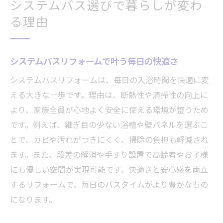
ト
システムバス選びで暮らしが変わ
補助金と割引で実現するお得な浴室リフォ
る理由
ーム
ショールームで相談できる補助金サポート
システムバスリフォームで叶う毎日の快適さ
事例
システムバスリフォームは、毎日の入浴時間を快適に変
リフォーム資金計画で失敗しないための注
える大きな一歩です。理由は、断熱性や清掃性の向上に
意
より、家族全員が心地よく安全に使える環境が整うため
工期や費用の目安を詳しく解説する記事
です。例えば、継ぎ目の少ない浴槽や壁パネルを選ぶこ
リフォーム工期の流れと生活への影響を解
とで、カビや汚れがつきにくく、掃除の負担も軽減され
説
ます。また、段差の解消や手すり設置で高齢者やお子様
システムバスのリフォーム費用相場を押さ
にも優しい空間が実現可能です。快適さと安心感を両立
える
するリフォームで、毎日のバスタイムがより豊かなもの
在来浴室からリフォームした場合の工事手
になります。
順