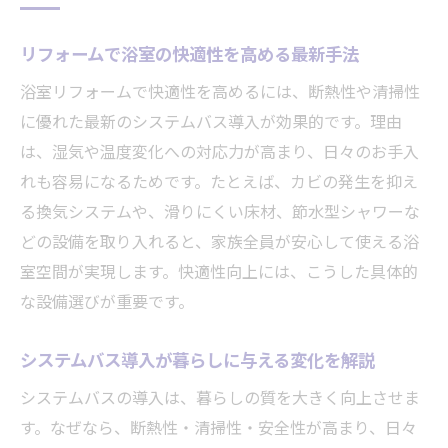
ショールーム相談で叶う理想のリフォーム
体験
リフォームで浴室の快適性を高める最新手法
システムバス選びで暮らしが変わる理由
浴室リフォームで快適性を高めるには、断熱性や清掃性
システムバスリフォームで叶う毎日の快適
に優れた最新のシステムバス導入が効果的です。理由
さ
は、湿気や温度変化への対応力が高まり、日々のお手入
自宅の浴室に最適なシステムバスの特徴と
れも容易になるためです。たとえば、カビの発生を抑え
は
る換気システムや、滑りにくい床材、節水型シャワーな
どの設備を取り入れると、家族全員が安心して使える浴
リフォームで重視すべき機能と設備の選び
室空間が実現します。快適性向上には、こうした具体的
方
な設備選びが重要です。
評判が高いシステムバスのリフォーム事例
紹介
システムバス導入が暮らしに与える変化を解説
浴室リフォームを成功させる比較ポイント
システムバスの導入は、暮らしの質を大きく向上させま
ショールーム体験で分かるシステムバスの
す。なぜなら、断熱性・清掃性・安全性が高まり、日々
違い