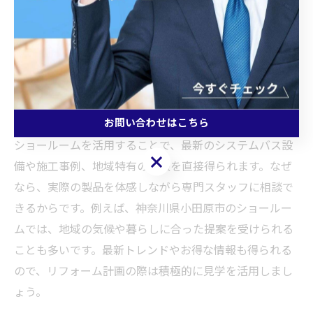
えば、カビや腐食、ひび割れが目立つ場合はリフォーム
のタイミングです。定期的な点検とメンテナンスを行
い、適切な時期に更新することで快適な浴室環境を長く
保てます。
ショールーム活用で得られる最新情報まとめ
お問い合わせはこちら
ショールームを活用することで、最新のシステムバス設
お問い合わせはこちら
備や施工事例、地域特有の情報を直接得られます。なぜ
なら、実際の製品を体感しながら専門スタッフに相談で
きるからです。例えば、神奈川県小田原市のショールー
ムでは、地域の気候や暮らしに合った提案を受けられる
ことも多いです。最新トレンドやお得な情報も得られる
ので、リフォーム計画の際は積極的に見学を活用しまし
ょう。