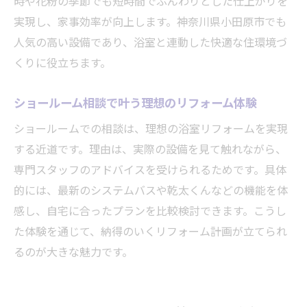
時や花粉の季節でも短時間でふんわりとした仕上がりを
説
実現し、家事効率が向上します。神奈川県小田原市でも
人気の高い設備であり、浴室と連動した快適な住環境づ
事例から学ぶリフォーム成功のための工夫
くりに役立ちます。
費用と工期を賢く抑えるリフォームのコツ
ショールーム相談で分かる具体的なアドバ
ショールーム相談で叶う理想のリフォーム体験
イス
ショールームでの相談は、理想の浴室リフォームを実現
リフォーム後を見据えたアフターケアの重
する近道です。理由は、実際の設備を見て触れながら、
要性
専門スタッフのアドバイスを受けられるためです。具体
補助金活用で賢く浴室リフォームを進める
的には、最新のシステムバスや乾太くんなどの機能を体
リフォーム費用を抑える補助金活用の基本
感し、自宅に合ったプランを比較検討できます。こうし
知識
た体験を通じて、納得のいくリフォーム計画が立てられ
浴室リフォームで使える最新の補助制度を
るのが大きな魅力です。
解説
賢いリフォーム計画に役立つ申請のポイン