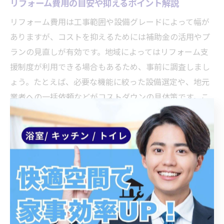
リフォーム費用の目安や抑えるポイント解説
リフォーム費用は工事範囲や設備グレードによって幅が
ありますが、コストを抑えるためには補助金の活用やプ
ランの見直しが有効です。地域によってはリフォーム支
援制度が利用できる場合もあるため、事前に調査しまし
ょう。たとえば、必要な機能に絞った設備選定や、地元
業者への一括依頼などがコストダウンの具体策です。こ
れらを実践することで、予算内で理想の浴室を実現でき
ます。
耐用年数やリフォーム時期を見極めるコツ
システムバスの耐用年数や適切なリフォーム時期を見極
めるには、設備の劣化サインや使用年数をチェックしま
しょう。理由は、経年劣化を放置すると水漏れや断熱性
能の低下など、後々のトラブルにつながるためです。例