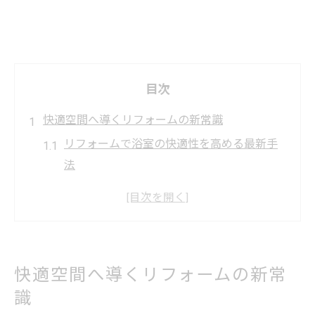
目次
快適空間へ導くリフォームの新常識
リフォームで浴室の快適性を高める最新手
法
システムバス導入が暮らしに与える変化を
解説
リフォーム成功のために知っておきたい基
本
快適空間へ導くリフォームの新常
浴室リフォームのポイントと注意点を整理
識
乾太くんを活用した浴室リフォームの魅力