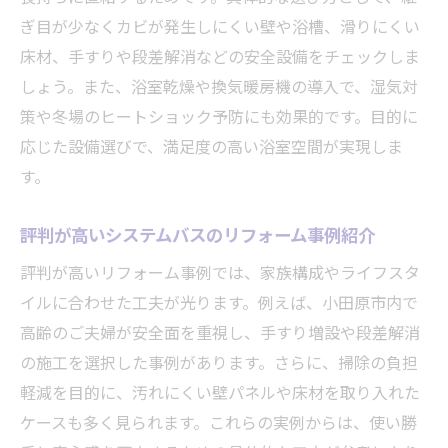
重要性
ぎ目が少なくカビが発生しにくい壁や浴槽、滑りにくい
暮らしを豊かにするリフォーム後の小さな
床材、手すりや段差解消などの安全設備をチェックしま
工夫
しょう。また、浴室乾燥や換気暖房機の導入で、湿気対
ショールーム訪問で分かるリフォーム後の
策や冬場のヒートショック予防にも効果的です。目的に
魅力
応じた設備選びで、満足度の高い浴室空間が実現しま
す。
評判が高いシステムバスのリフォーム事例紹介
評判が高いリフォーム事例では、家族構成やライフスタ
イルに合わせた工夫が光ります。例えば、小田原市内で
高齢のご夫婦が安全面を重視し、手すり増設や段差解消
の施工を選択した事例があります。さらに、掃除の負担
軽減を目的に、汚れにくい壁パネルや床材を取り入れた
ケースも多く見られます。これらの実例からは、使い勝