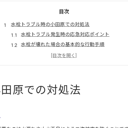
目次
水栓トラブル時の小田原での対処法
水栓トラブル発生時の応急対応ポイント
水栓が壊れた場合の基本的な行動手順
水栓交換は自分でできるか判断する方法
水栓トラブル時に相談できる依頼先の選び方
水栓の修理や交換で失敗しない事前準備
キッチン水栓を自分で交換する手順
小田原での対処法
キッチン水栓を自分で交換する基本手順
水栓交換で用意すべき工具と部品の確認
水栓取り外し時の注意点と失敗防止策
ト
水栓取り付け後の漏れチェックと対策方法