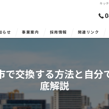
キッ
0
知らせ
事業案内
採用情報
関連リンク
LPガス事業
LPガスとは
市で交換する方法と自分
安全にご利用いただくため
ガス料金表
底解説
よくある質問
上下水工事事業