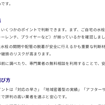
心です。
信頼できる依頼先選びで安心の小田原生活
水栓トラブル時に頼れる依頼先の選び方
法
水栓交換を依頼する際の比較ポイント解説
、いくつかのポイントで判断できます。まず、ご自宅の水
水栓修理業者の対応スピードと相談のしやすさ
キーレンチ、プライヤーなど）が揃っているかを確認しま
水栓交換で重視すべき安心サポート体制
止水栓の開閉や配管の脱着が安全に行えるかも重要な判断
水栓業者選びで見積もりの確認ポイント
や破損のリスクが高まります。
暮らし快適に導く水栓交換のヒント紹介
事前に調べたり、専門業者の無料相談を利用することで、
お問い合わせはこちら
お問い合わせはこちら
水栓交換でキッチンの快適さを向上させる方法
水栓選びで日々の暮らしが変わるコツ
選び方
水栓交換後のトラブル防止メンテナンス術
水栓交換時に知っておきたい最新トレンド
イントは「対応の早さ」「地域密着型の実績」「アフター
ミで評判の高い業者を選ぶと安心です。
水栓で暮らしを快適にする実践的な工夫