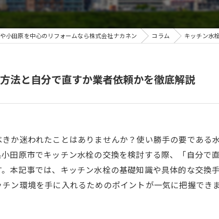
ガソリンスタンド事業
や小田原を中心のリフォームなら株式会社ナカネン
コラム
キッチン水
リフォーム事業
住宅設備事業
方法と自分で直すか業者依頼かを徹底解説
施工事例
各種修理全般
べきか迷われたことはありませんか？使い勝手の要である
県小田原市でキッチン水栓の交換を検討する際、「自分で
す。本記事では、キッチン水栓の基礎知識や具体的な交換
ッチン環境を手に入れるためのポイントが一気に把握でき