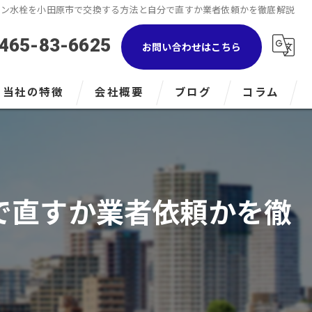
チン水栓を小田原市で交換する方法と自分で直すか業者依頼かを徹底解説
465-83-6625
お問い合わせはこちら
当社の特徴
会社概要
ブログ
コラム
浴室
キッチン
で直すか業者依頼かを徹
トイレ
LPガス
小田原のリフォーム