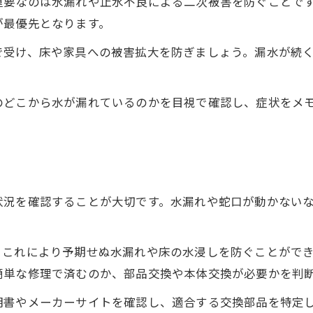
重要なのは水漏れや止水不良による二次被害を防ぐことで
水栓交換作業でよくある疑問と解決方法
が最優先となります。
急な水漏れなら慌てず落ち着いて対応を
で受け、床や家具への被害拡大を防ぎましょう。漏水が続
急な水栓水漏れ時に落ち着いて行う対応策
水栓の水漏れを最小限に抑える止水手順
のどこから水が漏れているのかを目視で確認し、症状をメ
水栓水漏れで慌てず行う応急処置の流れ
水栓トラブル時の正しい連絡先選びポイント
水栓水漏れで自分でできる修理の範囲とは
水栓修理と交換の判断ポイントを解説
状況を確認することが大切です。水漏れや蛇口が動かない
水栓修理と交換の判断基準を徹底解説
水栓トラブルで修理が適切なケースとは
。これにより予期せぬ水漏れや床の水浸しを防ぐことがで
水栓交換が必要になる主なタイミングとは
簡単な修理で済むのか、部品交換や本体交換が必要かを判
水栓修理か交換か迷った時の考え方のコツ
明書やメーカーサイトを確認し、適合する交換部品を特定
水栓選びで失敗しないためのポイント整理