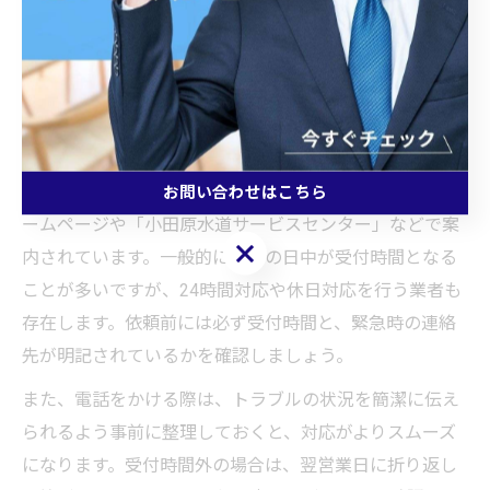
水廻りのトラブルが発生した際は、事前に修理業者や小
田原市水道局の電話番号と受付時間を確認しておくこと
が重要です。特に夜間や休日のトラブル時には、すぐに
連絡できる窓口が限られるため、緊急時の対応力も業者
選びの大きなポイントとなります。
小田原市水道局や指定水道工事業者の連絡先は、市のホ
お問い合わせはこちら
ームページや「小田原水道サービスセンター」などで案
お問い合わせはこちら
内されています。一般的に平日の日中が受付時間となる
ことが多いですが、24時間対応や休日対応を行う業者も
存在します。依頼前には必ず受付時間と、緊急時の連絡
先が明記されているかを確認しましょう。
また、電話をかける際は、トラブルの状況を簡潔に伝え
られるよう事前に整理しておくと、対応がよりスムーズ
になります。受付時間外の場合は、翌営業日に折り返し