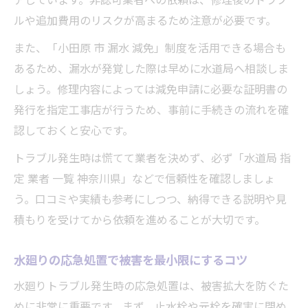
アしています。非認可業者への依頼は、修理後のトラブ
方法
ルや追加費用のリスクが高まるため注意が必要です。
小田原市の水道料金減免を申請する流れを
解説
また、「小田原 市 漏水 減免」制度を活用できる場合も
あるため、漏水が発覚した際は早めに水道局へ相談しま
減免申請に必要な水廻り修理証明書の取得
しょう。修理内容によっては減免申請に必要な証明書の
法
発行を指定工事店が行うため、事前に手続きの流れを確
水廻りの漏水があった場合の早期対応ポイ
認しておくと安心です。
ント
指定業者で修理した際の減免申請で得られ
トラブル発生時は慌てて業者を決めず、必ず「水道局 指
る安心
定 業者 一覧 神奈川県」などで信頼性を確認しましょ
う。口コミや実績も参考にしつつ、納得できる説明や見
積もりを受けてから依頼を進めることが大切です。
水廻りの応急処置で被害を最小限にするコツ
水廻りトラブル発生時の応急処置は、被害拡大を防ぐた
めに非常に重要です。まず、止水栓や元栓を確実に閉め