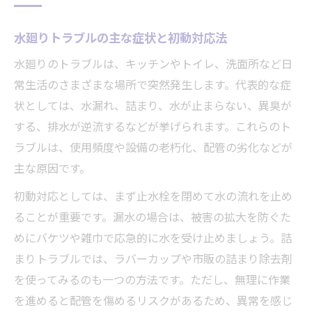
水廻り修理業者の信頼性を見極める方法
水廻りトラブルの主な症状と初動対応法
小田原市指定工事店で水廻り修理を依頼す
る安心感
水廻りのトラブルは、キッチンやトイレ、洗面所など日
水道局指定業者一覧で信頼度をチェックし
常生活のさまざまな場所で突然発生します。代表的な症
よう
状としては、水漏れ、詰まり、水が止まらない、異臭が
する、排水が逆流するなどが挙げられます。これらのト
口コミと評判で選ぶ水廻り修理先のポイン
ラブルは、使用頻度や設備の老朽化、配管の劣化などが
ト
主な原因です。
水廻り修理前に確認すべき電話番号と受付
時間
初動対応としては、まず止水栓を閉めて水の流れを止め
安心の水廻り修理先が見つかるチェックポイン
ることが重要です。漏水の場合は、被害の拡大を防ぐた
ト
めにバケツや雑巾で応急的に水を受け止めましょう。詰
まりトラブルでは、ラバーカップや市販の詰まり除去剤
水廻り修理先を選ぶ際の重要な比較基準
を使ってみるのも一つの方法です。ただし、無理に作業
小田原水道サービスセンターの役割と活用
を進めると配管を傷めるリスクがあるため、異常を感じ
法