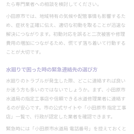
たら専門業者への相談を検討してください。
水道修理業者の出張費や見積無料サービス
小田原市では、地域特有の気候や配管事情も影響するた
の確認
め、症状を正確に伝え、適切な初動を取ることが迅速な
水廻り修理の対応エリアや対応スピードを
解決につながります。初動対応を誤ると二次被害や修理
比較
費用の増加につながるため、慌てず落ち着いて行動する
水道局指定業者の保証内容とサポート体制
ことが大切です。
を解説
費用を抑えて水廻りトラブルを乗り越える方法
水廻りで困った時の緊急連絡先の選び方
水廻り修理の費用相場と安く抑えるコツを
水廻りのトラブルが発生した際、どこに連絡すれば良い
解説
か迷う方も多いのではないでしょうか。まず、小田原市
見積もり無料の水廻り修理業者を選ぶメリ
水道局の指定工事店や信頼できる水道修理業者に連絡す
ット
るのが安心です。市の公式サイトや「小田原市 指定工事
不要な追加費用を避ける水廻り修理時の注
店」一覧で、行政が認定した業者を確認できます。
意点
緊急時には「小田原市水道局 電話番号」を控えておくと
キャンペーンや割引を活用した費用節約術