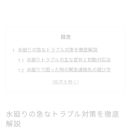
目次
水廻りの急なトラブル対策を徹底解説
水廻りトラブルの主な症状と初動対応法
水廻りで困った時の緊急連絡先の選び方
小田原市の水廻りトラブル発生時の注意点
水廻りの応急処置で被害を最小限にするコ
ツ
水廻り対策は指定業者選定が安心のポイン
水廻りの急なトラブル対策を徹底
ト
解説
小田原市で信頼できる水廻り修理の選び方