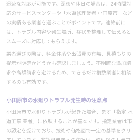
迅速な対応が可能です。深夜や休日の場合は、24時間対
水道料金増額時の減免制度の基礎知識を紹
応のサービスセンターや「水道修理業者 小田原市」など
介
の実績ある業者を選ぶことがポイントです。連絡前に
指定水道工事業者を選ぶべき理由とは
は、トラブル内容や発生場所、症状を整理して伝えると
指定水道工事業者が水廻り修理で信頼され
スムーズに対応してもらえます。
る理由
業者選びの際は、料金体系や出張費の有無、見積もりの
小田原市水道局指定業者のメリットを徹底
提示が明確かどうかも確認しましょう。不明瞭な追加請
解説
求や高額請求を避けるため、できるだけ複数業者に相談
水廻り工事の際に指定工事店が必要なケー
するのも有効です。
ス
非指定業者利用時のリスクと注意ポイント
小田原市の水廻りトラブル発生時の注意点
工事後も安心できる指定業者の保証と対応
小田原市で水廻りトラブルが起きた場合、まず「指定 水
漏水による減免申請のポイントもわかる
道工事 業者」に依頼することが基本です。指定業者は市
の認定を受けており、技術や価格面で一定の基準をクリ
漏水時に水廻り修理と減免申請を両立する