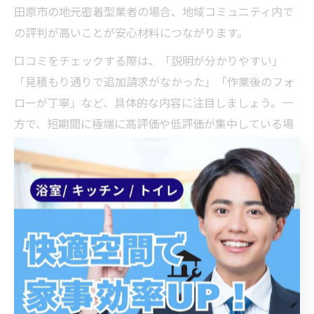
田原市の地元密着型業者の場合、地域コミュニティ内で
の評判が高いことが安心材料につながります。
口コミをチェックする際は、「説明が分かりやすい」
「見積もり通りで追加請求がなかった」「作業後のフォ
ローが丁寧」など、具体的な内容に注目しましょう。一
方で、短期間に極端に高評価や低評価が集中している場
合は注意が必要です。多くの業者で「受付時間が柔軟」
「見積もりが無料」といった点が評価されています。
評判だけに頼るのではなく、指定工事店であるかや、行
政からの認可実績も併せて確認することで、より失敗の
少ない業者選びが可能となります。複数の情報源を活用
し、総合的に判断しましょう。
水廻り修理前に確認すべき電話番号と受付時間