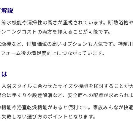
実用性とデザイン性を両立する改善方法
ド解説
省エネ性能を高める浴室リフォーム案内
・節水機能や清掃性の高さが重視されています。断熱浴槽
ユニットバスで実現する省エネ浴室リフォーム
ランニングコストの両方を抑えることが可能です。
断熱性向上で快適なバスタイムをサポート
乾燥機など、付加価値の高いオプションも人気です。神奈
光熱費を抑えるユニットバス設備の選び方
リフォーム後の満足度向上につながっています。
節水・節電を叶える最新浴室リフォーム例
省エネと快適性を両立した空間作りの工夫
とは
小田原市で実現する安心のユニットバス刷新
お問い合わせはこちら
お問い合わせはこちら
、入浴スタイルに合わせたサイズや機能を検討することが
地域密着型ユニットバスリフォームの強み
場合は手すりや段差解消など、安全面への配慮が求められ
安心できる業者選びのポイントと注意点
浄機能や浴室乾燥機能があると便利です。家族みんなが快
ユニットバス刷新で叶う快適な暮らし提案
、失敗しない選び方のポイントとなります。
施工後のサポート体制と保証内容を解説
小田原市で選ばれるユニットバスの特徴