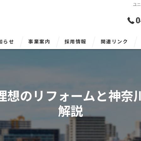
ユ
0
知らせ
事業案内
採用情報
関連リンク
LPガス事業
LPガスとは
理想のリフォームと神奈
安全にご利用いただくため
ガス料金表
解説
よくある質問
上下水工事事業