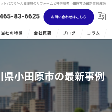
ニットバスで叶える理想のリフォームと神奈川県小田原市の最新事例解説
465-83-6625
お問い合わせはこちら
当社の特徴
会社概要
ブログ
コラム
浴室
キッチン
川県小田原市の最新事例
トイレ
LPガス
小田原のリフォーム