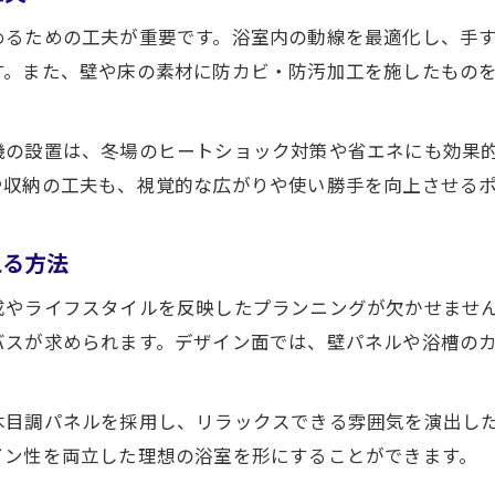
温かさと省エネ効果を両立する浴室の工夫
めるための工夫が重要です。浴室内の動線を最適化し、手
リフォームで叶える家族全員の使いやすさ
す。また、壁や床の素材に防カビ・防汚加工を施したもの
浴室リフォームで叶う家族の快適生活
ユニットバスで家族のバスタイムを快適に
機の設置は、冬場のヒートショック対策や省エネにも効果
家族の安全を守る浴室リフォームの重要性
や収納の工夫も、視覚的な広がりや使い勝手を向上させる
ユニットバス導入で省エネと清掃の手間軽減
生活スタイルに応じた浴室空間の工夫点
える方法
お子様や高齢者にも優しいユニットバス設計
成やライフスタイルを反映したプランニングが欠かせませ
ユニットバス改善なら知っておきたいポイント
バスが求められます。デザイン面では、壁パネルや浴槽の
ユニットバス選びで押さえるべき基本ポイント
リフォーム成功のための事前準備と確認事項
木目調パネルを採用し、リラックスできる雰囲気を演出し
ユニットバスのサイズや仕様選定のポイント
イン性を両立した理想の浴室を形にすることができます。
後悔しないためのリフォーム注意点を解説