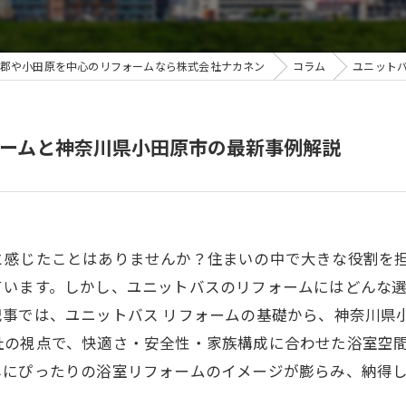
ガソリンスタンド事業
郡や小田原を中心のリフォームなら株式会社ナカネン
コラム
ユニット
リフォーム事業
住宅設備事業
ームと神奈川県小田原市の最新事例解説
施工事例
各種修理全般
と感じたことはありませんか？住まいの中で大きな役割を
ています。しかし、ユニットバスのリフォームにはどんな
記事では、ユニットバス リフォームの基礎から、神奈川県
社の視点で、快適さ・安全性・家族構成に合わせた浴室空
しにぴったりの浴室リフォームのイメージが膨らみ、納得