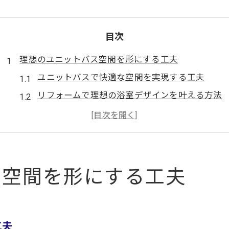
目次
理想のユニットバス空間を形にする工夫
ユニットバスで快適な空間を実現する工夫
リフォームで理想の浴室デザインを叶える方法
ユニットバス選びに役立つ最新トレンド解説
家族構成に合うユニットバスの選び方とは
機能性とデザイン性を両立した空間作りの秘訣
快適な暮らしへ導くリフォームの秘訣
ス空間を形にする工夫
ユニットバスで実現する快適な暮らしのコツ
浴室リフォームで得られる毎日の安心感とは
ユニットバスの安全性を高めるリフォーム手法
工夫