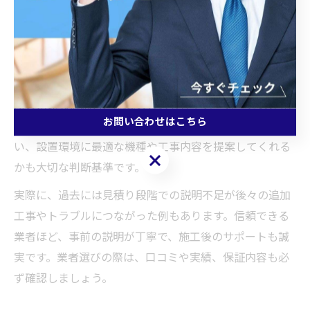
くつかあります。特に神奈川県小田原市では、地域特有
の住宅事情に精通した業者を選ぶことが成功のカギで
す。
例えば、アフターサービスの充実度や、万一のトラブル
時の迅速な対応力、地域のガス会社やメーカーとの連携
お問い合わせはこちら
体制などが挙げられます。また、現地調査をしっかり行
い、設置環境に最適な機種や工事内容を提案してくれる
お問い合わせはこちら
かも大切な判断基準です。
実際に、過去には見積り段階での説明不足が後々の追加
工事やトラブルにつながった例もあります。信頼できる
業者ほど、事前の説明が丁寧で、施工後のサポートも誠
実です。業者選びの際は、口コミや実績、保証内容も必
ず確認しましょう。