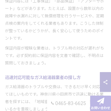
保証内容には「工事保証」「部品保証」「アフターサポ
ート」などがあります。たとえば、設置から数年以内の
故障や水漏れに対して無償修理を行うサービスや、定期
点検の案内をしてくれる業者もあります。こうした体制
が整っているかどうかが、長く安心して使うためのポイ
ントです。
保証内容が曖昧な業者は、トラブル時の対応が遅れがち
です。必ず契約前に保証内容を文書で確認し、不明点は
質問しておきましょう。
迅速対応可能なガス給湯器業者の探し方
ガス給湯器のトラブルや交換は、できるだけ早く対応し
てほしいものです。神奈川県小田原市で迅速に動ける業
者を探すには、「地域密着型」で「自社施工」を行って
0465-83-6625
お問い合わせ
いるかを重視しましょう。近隣エリアに拠点を構えてい