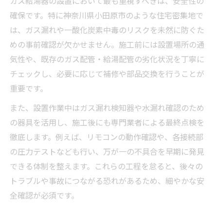
ガス給湯器の設置において最も重視すべきは、安全性の
施工当日までに確認したい重要ポイント
確保です。特に神奈川県小田原市のような住宅密集地で
給湯器交換なら重視したい安全施工の要点
は、ガス漏れや一酸化炭素中毒のリスクを未然に防ぐた
ガス給湯器交換で守りたい安全基準
めの事前確認が欠かせません。施工前には設置場所の通
施工業者選びで見落としがちな要素
気性や、既存のガス配管・給湯配管の劣化状況を丁寧に
安全施工に欠かせない資格と保証内容
チェックし、必要に応じて補修や部品交換を行うことが
ガス給湯器交換時の配管確認の重要性
重要です。
トラブルを防ぐ施工後の点検ポイント
また、設置作業中はガス漏れ検知器や水漏れ確認のため
初めての方にもわかるガス給湯器選び方
の器具を活用し、施工後にも専門業者による最終点検を
ガス給湯器タイプ別の選び方と特徴
徹底します。例えば、リモコンの動作確認や、各接続部
の圧力テストなども行い、万が一の不具合を早期に発見
ライフスタイルに合った給湯器の選定法
できる体制を整えます。これらの工程を怠ると、後々の
ガス給湯器選びで押さえるべき機能
トラブルや事故につながる恐れがあるため、細やかな安
給湯器設置場所に適した製品の見極め方
全確認が必須です。
長く安心して使えるガス給湯器選び