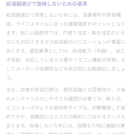
信頼できる業者に依頼するコツ徹底解説
給湯器選びで後悔しないための基準
ガス給湯器設置で安心な業者を見極める
給湯器選びで失敗しないためには、設置場所や家族構
業者選びで重視したい施工実績と評判
成、ライフスタイルに合った機種選定がポイントとなり
見積もり比較で分かるガス給湯器設置力
ます。特に小田原市では、戸建て住宅・集合住宅のどち
信頼できる業者の保証体制とは何か
らにも対応できるガス給湯器のバリエーションが豊富に
あります。選定基準としては、給湯能力（号数）、省エ
迅速対応可能なガス給湯器業者の探し方
ネ性能、対応しているガス種やリモコン機能の有無、そ
失敗しない設置工事の流れを詳しく紹介
してメーカーの信頼性などを総合的に比較検討しましょ
ガス給湯器設置工事の基本的な手順解説
う。
現地調査からアフターまでの流れを確認
また、交換や新設の際は、既存設備との互換性や、今後
給湯器交換当日の流れと注意点まとめ
のメンテナンスのしやすさも確認が必要です。例えば、
スムーズな設置工事のための準備事項
エコジョーズのような高効率タイプは、初期費用こそ高
ガス給湯器工事後のチェックリスト活用
めですが、長期的にはガス代の節約につながるケースも
あります。後悔しないためには、見積もり時に複数の業