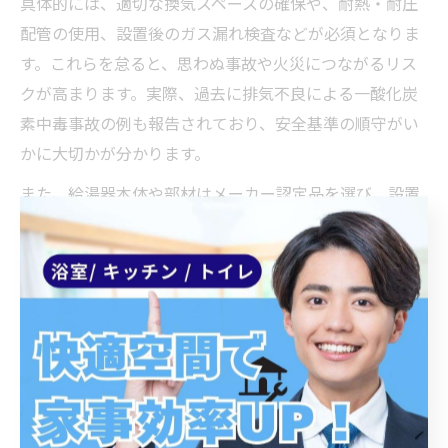
具体的には、適切な換気スペースの確保や、耐熱・耐圧
配管の使用、設置後のガス漏れ検査などが必須となりま
す。これらを怠ると、思わぬ事故や火災につながるリス
クが高まります。実際、過去に排気不良による一酸化炭
素中毒事故の例も報告されており、安全基準の順守がい
かに大切かが分かります。
また、給湯器本体や部材はメーカー認定品を選び、設置
工事は専門知識と資格を持つ業者に依頼しましょう。安
全基準の徹底が、長く安心してお湯を使い続けるための
基本となります。
施工業者選びで見落としがちな要素
ガス給湯器の取り付けで失敗しないためには、施工業者
選びが非常に重要です。多くの方が価格や納期だけで業
者を選びがちですが、実は見落としやすいポイントがい