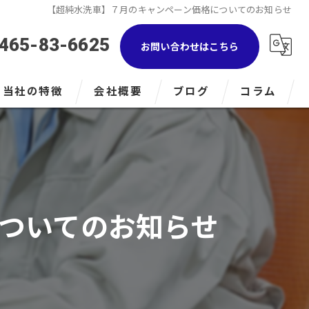
【超純水洗車】７月のキャンペーン価格についてのお知らせ
465-83-6625
お問い合わせはこちら
当社の特徴
会社概要
ブログ
コラム
浴室
キッチン
トイレ
ついてのお知らせ
LPガス
小田原のリフォーム