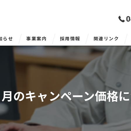
0
知らせ
事業案内
採用情報
関連リンク
LPガス事業
LPガスとは
安全にご利用いただくため
７月のキャンペーン価格に
ガス料金表
よくある質問
上下水工事事業